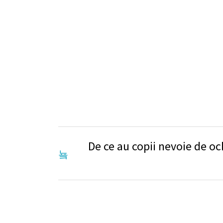
citiți confortabil. Schimbarea privirii prin lentil
Majoritatea persoanelor care poartă lentile progre
anume adolescenți sau adulți care au implant de cr
Lentilele progresive sunt o soluție practică și c
recomandată persoanelor active.
De ce au copii nevoie de oc