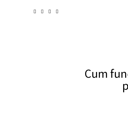
Cum func
p
Cum funcționează lentilele p