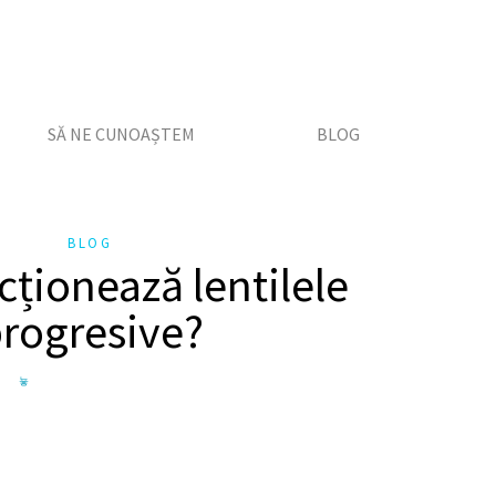
SĂ NE CUNOAȘTEM
BLOG
BLOG
ționează lentilele
rogresive?
rogresive?