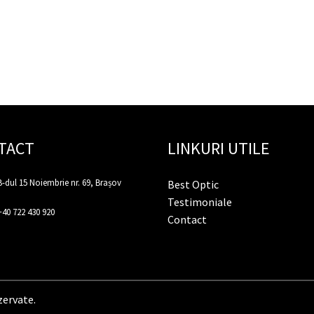
TACT
LINKURI UTILE
B-dul 15 Noiembrie nr. 69, Brașov
Best Optic
Testimoniale
+40 722 430 920
Contact
zervate.