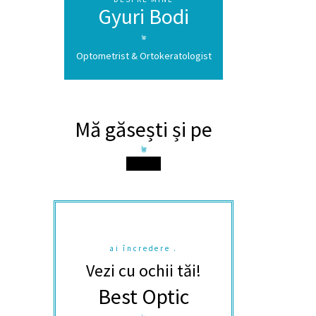
Gyuri Bodi
 orice
Optometrist & Ortokeratologist
care
Mă găsești și pe
 a avea
șnuiți.
ai încredere .
să
Vezi cu ochii tăi!
nte veți
Best Optic
au să