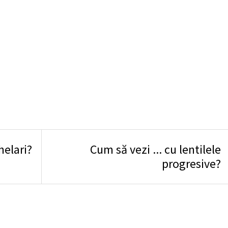
 progresivă este una naturală și firească.
sive sunt trecuți de vârstă mijlocie +45 ani, dar există și excepții,
istalin artificial(în urma unei operații de cataractă)
omodă, de ce nu și modernă într-o lume din ce in ce mai dinamică,
helari?
Cum să vezi ... cu lentilele
progresive?