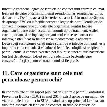
Infecțiile corneene legate de lentilele de contact sunt cauzate cel mai
frecvent de către organismul numit pseudomonas aeruginosa, un tip
de bacterie. De fapt, această bacterie este asociată în mod covârșitor,
de aproape 73% cu infecțiile corneene legate de portul lentilelor de
contact în comparație cu toate alte organisme. Pentru fiecare
organism în parte este necesar un anumit tip de tratament. Astfel,
este important să se înțeleagă organismul care este asociat cu
infecția, astfel încât să fie prescrise medicamentele adecvate .
Dacă aveți suspiciunea ca ați putea suferi de o infecție corneană, este
important ca la consult să vă aduceți lentilele, soluțiile și recipientul
pentru lentile la cabinet. Acestea pot fi supuse unei culturi bacteriene
(un test de laborator folosit pentru a identifica bacteriile care
cauzează infecția) pentu ca tratamentul să fie precis.
11. Care organisme sunt cele mai
periculoase pentru ochi?
În conformitate cu un raport publicat de Centrele pentru Controlul și
Prevenirea Bolilor (CDC) în anul 2014, există aproape un milion de
vizite anuale la cabinet în SUA, având ca scop principal keratita sau
tulburări asociate cu lentilele de contact. În timp ce lentilele de