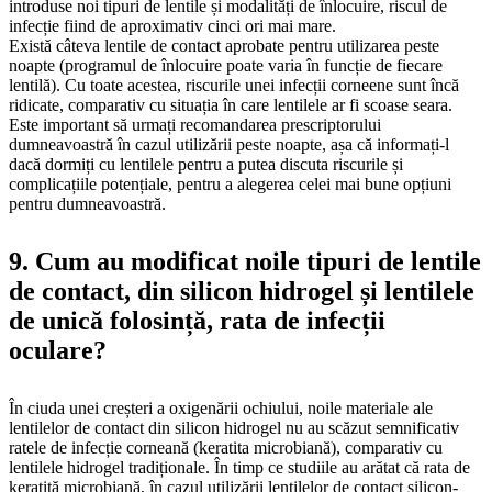
introduse noi tipuri de lentile și modalități de înlocuire, riscul de
infecție fiind de aproximativ cinci ori mai mare.
Există câteva lentile de contact aprobate pentru utilizarea peste
noapte (programul de înlocuire poate varia în funcție de fiecare
lentilă). Cu toate acestea, riscurile unei infecții corneene sunt încă
ridicate, comparativ cu situația în care lentilele ar fi scoase seara.
Este important să urmați recomandarea prescriptorului
dumneavoastră în cazul utilizării peste noapte, așa că informați-l
dacă dormiți cu lentilele pentru a putea discuta riscurile și
complicațiile potențiale, pentru a alegerea celei mai bune opțiuni
pentru dumneavoastră.
9. Cum au modificat noile tipuri de lentile
de contact, din silicon hidrogel și lentilele
de unică folosință, rata de infecții
oculare?
În ciuda unei creșteri a oxigenării ochiului, noile materiale ale
lentilelor de contact din silicon hidrogel nu au scăzut semnificativ
ratele de infecție corneană (keratita microbiană), comparativ cu
lentilele hidrogel tradiționale. În timp ce studiile au arătat că rata de
keratită microbiană, în cazul utilizării lentilelor de contact silicon-