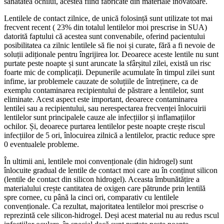
sănătatea ochilui, acestea fiind fabricate din materiale inovatoare.
Lentilele de contact zilnice, de unică folosință sunt utilizate tot mai
frecvent recent ( 23% din totalul lentilelor moi prescrise in SUA)
datorită faptului că acestea sunt convenabile, oferind pacientului
posibilitatea ca zilnic lentilele să fie noi și curate, fără a fi nevoie de
soluții adiționale pentru îngrijirea lor. Deoarece aceste lentile nu sunt
purtate peste noapte și sunt aruncate la sfârșitul zilei, există un risc
foarte mic de complicații. Depunerile acumulate în timpul zilei sunt
infime, iar problemele cauzate de soluțiile de întreținere, ca de
exemplu contaminarea recipientului de păstrare a lentilelor, sunt
eliminate. Acest aspect este important, deoarece contaminarea
lentilei sau a recipientului, sau nerespectarea frecvenței înlocuirii
lentilelor sunt principalele cauze ale infecțiilor și inflamațiilor
ochilor. Și, deoarece purtarea lentilelor peste noapte crește riscul
infecțiilor de 5 ori, înlocuirea zilnică a lentilelor, practic reduce spre
0 eventualele probleme.
În ultimii ani, lentilele moi convenționale (din hidrogel) sunt
înlocuite gradual de lentile de contact moi care au în conținut silicon
(lentile de contact din silicon hidrogel). Aceasta îmbunătățire a
materialului crește cantitatea de oxigen care pătrunde prin lentilă
spre cornee, cu până la cinci ori, comparativ cu lentilele
convenționale. Ca rezultat, majoritatea lentilelor moi prescrise o
reprezintă cele silicon-hidrogel. Deși acest material nu au redus rscul