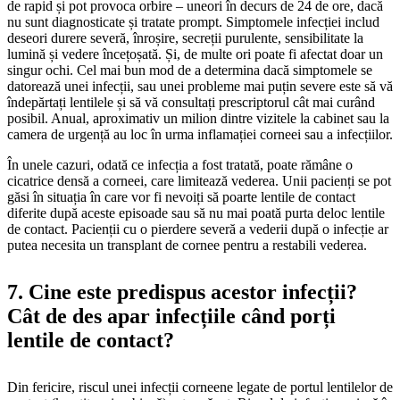
de rapid și pot provoca orbire – uneori în decurs de 24 de ore, dacă
nu sunt diagnosticate și tratate prompt. Simptomele infecției includ
deseori durere severă, înroșire, secreții purulente, sensibilitate la
lumină și vedere încețoșată. Și, de multe ori poate fi afectat doar un
singur ochi. Cel mai bun mod de a determina dacă simptomele se
datorează unei infecții, sau unei probleme mai puțin severe este să vă
îndepărtați lentilele și să vă consultați prescriptorul cât mai curând
posibil. Anual, aproximativ un milion dintre vizitele la cabinet sau la
camera de urgență au loc în urma inflamației corneei sau a infecțiilor.
În unele cazuri, odată ce infecția a fost tratată, poate rămâne o
cicatrice densă a corneei, care limitează vederea. Unii pacienți se pot
găsi în situația în care vor fi nevoiți să poarte lentile de contact
diferite după aceste episoade sau să nu mai poată purta deloc lentile
de contact. Pacienții cu o pierdere severă a vederii după o infecție ar
putea necesita un transplant de cornee pentru a restabili vederea.
7. Cine este predispus acestor infecții?
Cât de des apar infecțiile când porți
lentile de contact?
Din fericire, riscul unei infecții corneene legate de portul lentilelor de