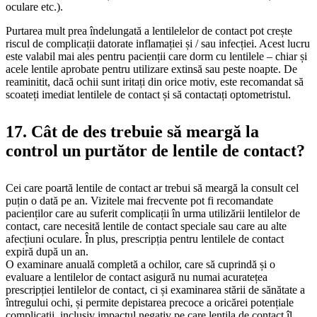
oculare etc.).
Purtarea mult prea îndelungată a lentilelelor de contact pot crește
riscul de complicații datorate inflamației și / sau infecției. Acest lucru
este valabil mai ales pentru pacienții care dorm cu lentilele – chiar și
acele lentile aprobate pentru utilizare extinsă sau peste noapte. De
reaminitit, dacă ochii sunt iritați din orice motiv, este recomandat să
scoateți imediat lentilele de contact și să contactați optometristul.
17. Cât de des trebuie să meargă la
control un purtător de lentile de contact?
Cei care poartă lentile de contact ar trebui să meargă la consult cel
puțin o dată pe an. Vizitele mai frecvente pot fi recomandate
pacienților care au suferit complicații în urma utilizării lentilelor de
contact, care necesită lentile de contact speciale sau care au alte
afecțiuni oculare. În plus, prescripția pentru lentilele de contact
expiră după un an.
O examinare anuală completă a ochilor, care să cuprindă și o
evaluare a lentilelor de contact asigură nu numai acuratețea
prescripției lentilelor de contact, ci și examinarea stării de sănătate a
întregului ochi, și permite depistarea precoce a oricărei potențiale
complicații, inclusiv impactul negativ pe care lentila de contact îl