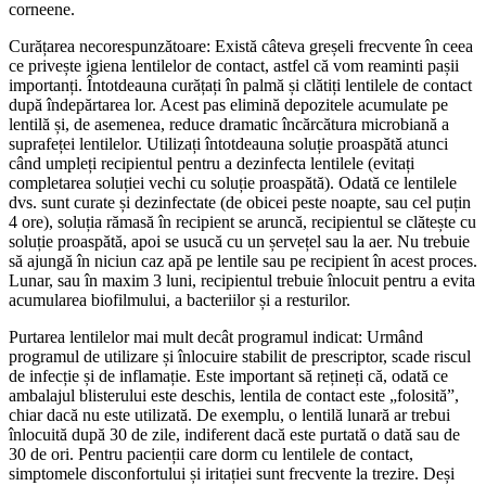
corneene.
Curățarea necorespunzătoare: Există câteva greșeli frecvente în ceea
ce privește igiena lentilelor de contact, astfel că vom reaminti pașii
importanți. Întotdeauna curățați în palmă și clătiți lentilele de contact
după îndepărtarea lor. Acest pas elimină depozitele acumulate pe
lentilă și, de asemenea, reduce dramatic încărcătura microbiană a
suprafeței lentilelor. Utilizați întotdeauna soluție proaspătă atunci
când umpleți recipientul pentru a dezinfecta lentilele (evitați
completarea soluției vechi cu soluție proaspătă). Odată ce lentilele
dvs. sunt curate și dezinfectate (de obicei peste noapte, sau cel puțin
4 ore), soluția rămasă în recipient se aruncă, recipientul se clătește cu
soluție proaspătă, apoi se usucă cu un șervețel sau la aer. Nu trebuie
să ajungă în niciun caz apă pe lentile sau pe recipient în acest proces.
Lunar, sau în maxim 3 luni, recipientul trebuie înlocuit pentru a evita
acumularea biofilmului, a bacteriilor și a resturilor.
Purtarea lentilelor mai mult decât programul indicat: Urmând
programul de utilizare și înlocuire stabilit de prescriptor, scade riscul
de infecție și de inflamație. Este important să rețineți că, odată ce
ambalajul blisterului este deschis, lentila de contact este „folosită”,
chiar dacă nu este utilizată. De exemplu, o lentilă lunară ar trebui
înlocuită după 30 de zile, indiferent dacă este purtată o dată sau de
30 de ori. Pentru pacienții care dorm cu lentilele de contact,
simptomele disconfortului și iritației sunt frecvente la trezire. Deși