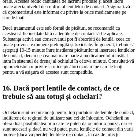
orale. Acestea reduc cantitatea de lacrimi produse și acest lucru
poate afecta nivelul de confort al lentilelor de contact. Asigurați-vă
că optometristul este informat cu privire la orice medicamente pe
care le luați.
Dacă tratamentul este sub formă de picături, se recomandă ca
acestea să fie instilate fără ca lentilele de contact să fie aplicate.
Substanța activă sau conservanții pot fi absorbiți de lentilă, ceea ce
poate provoca expunere prelungită și toxicitate. În general, trebuie să
așteptați 10-15 minute între instilarea picăturilor și inserarea lentilelor
de contact, deoarece cea mai mare parte a medicamentului instilat
intra în sistemul de drenaj al ochiului în câteva minute. Consultați-vă
optometristul cu privire la orice picături oculare pe care le luați
pentru a vă asigura că acestea sunt compatibile.
16. Dacă port lentile de contact, de ce
trebuie să am totuși și ochelari?
Ochelarii sunt recomandați pentru toți purtătorii de lentile de contact,
indiferent de regimul de utilizare sau cel de înlocuire. Ochelarii nu
oferă doar posibilitatea prin care le puteți da ochiilor o pauză, dar ei
sunt necesari și dacă nu veți putea purta lentilele de contact din varii
motive (dacă vă pierdeți lentilele de contact, în caz de infecții