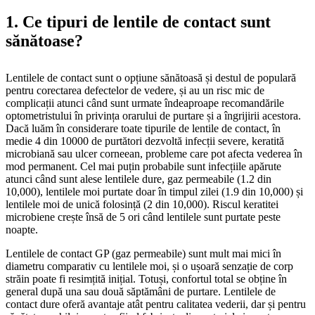
1. Ce tipuri de lentile de contact sunt
sănătoase?
Lentilele de contact sunt o opțiune sănătoasă și destul de populară
pentru corectarea defectelor de vedere, și au un risc mic de
complicații atunci când sunt urmate îndeaproape recomandările
optometristului în privința orarului de purtare și a îngrijirii acestora.
Dacă luăm în considerare toate tipurile de lentile de contact, în
medie 4 din 10000 de purtători dezvoltă infecții severe, keratită
microbiană sau ulcer corneean, probleme care pot afecta vederea în
mod permanent. Cel mai puțin probabile sunt infecțiile apărute
atunci când sunt alese lentilele dure, gaz permeabile (1.2 din
10,000), lentilele moi purtate doar în timpul zilei (1.9 din 10,000) și
lentilele moi de unică folosință (2 din 10,000). Riscul keratitei
microbiene crește însă de 5 ori când lentilele sunt purtate peste
noapte.
Lentilele de contact GP (gaz permeabile) sunt mult mai mici în
diametru comparativ cu lentilele moi, și o ușoară senzație de corp
străin poate fi resimțită inițial. Totuși, confortul total se obține în
general după una sau două săptămâni de purtare. Lentilele de
contact dure oferă avantaje atât pentru calitatea vederii, dar și pentru