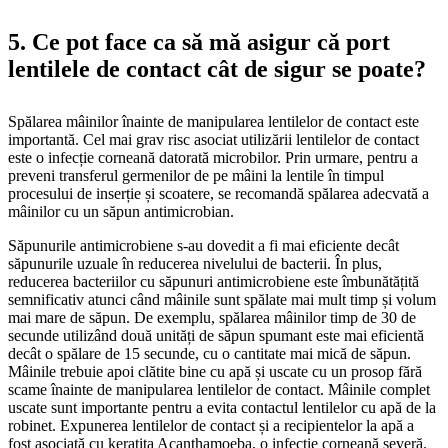
5. Ce pot face ca să mă asigur că port
lentilele de contact cât de sigur se poate?
Spălarea mâinilor înainte de manipularea lentilelor de contact este
importantă. Cel mai grav risc asociat utilizării lentilelor de contact
este o infecție corneană datorată microbilor. Prin urmare, pentru a
preveni transferul germenilor de pe mâini la lentile în timpul
procesului de inserție și scoatere, se recomandă spălarea adecvată a
mâinilor cu un săpun antimicrobian.
Săpunurile antimicrobiene s-au dovedit a fi mai eficiente decât
săpunurile uzuale în reducerea nivelului de bacterii. În plus,
reducerea bacteriilor cu săpunuri antimicrobiene este îmbunătățită
semnificativ atunci când mâinile sunt spălate mai mult timp și volum
mai mare de săpun. De exemplu, spălarea mâinilor timp de 30 de
secunde utilizând două unități de săpun spumant este mai eficientă
decât o spălare de 15 secunde, cu o cantitate mai mică de săpun.
Mâinile trebuie apoi clătite bine cu apă și uscate cu un prosop fără
scame înainte de manipularea lentilelor de contact. Mâinile complet
uscate sunt importante pentru a evita contactul lentilelor cu apă de la
robinet. Expunerea lentilelor de contact și a recipientelor la apă a
fost asociată cu keratita Acanthamoeba, o infecție corneană severă.