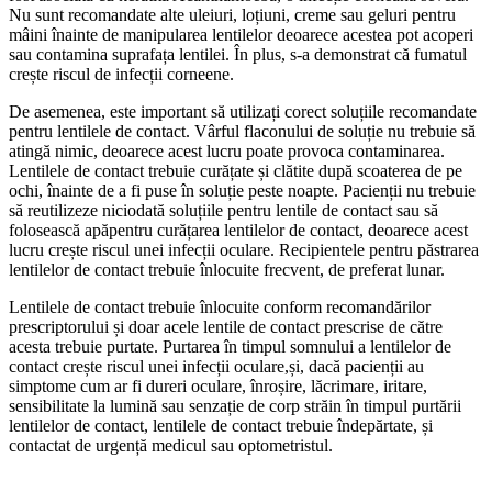
Nu sunt recomandate alte uleiuri, loțiuni, creme sau geluri pentru
mâini înainte de manipularea lentilelor deoarece acestea pot acoperi
sau contamina suprafața lentilei. În plus, s-a demonstrat că fumatul
crește riscul de infecții corneene.
De asemenea, este important să utilizați corect soluțiile recomandate
pentru lentilele de contact. Vârful flaconului de soluție nu trebuie să
atingă nimic, deoarece acest lucru poate provoca contaminarea.
Lentilele de contact trebuie curățate și clătite după scoaterea de pe
ochi, înainte de a fi puse în soluție peste noapte. Pacienții nu trebuie
să reutilizeze niciodată soluțiile pentru lentile de contact sau să
folosească apăpentru curățarea lentilelor de contact, deoarece acest
lucru crește riscul unei infecții oculare. Recipientele pentru păstrarea
lentilelor de contact trebuie înlocuite frecvent, de preferat lunar.
Lentilele de contact trebuie înlocuite conform recomandărilor
prescriptorului și doar acele lentile de contact prescrise de către
acesta trebuie purtate. Purtarea în timpul somnului a lentilelor de
contact crește riscul unei infecții oculare,și, dacă pacienții au
simptome cum ar fi dureri oculare, înroșire, lăcrimare, iritare,
sensibilitate la lumină sau senzație de corp străin în timpul purtării
lentilelor de contact, lentilele de contact trebuie îndepărtate, și
contactat de urgență medicul sau optometristul.