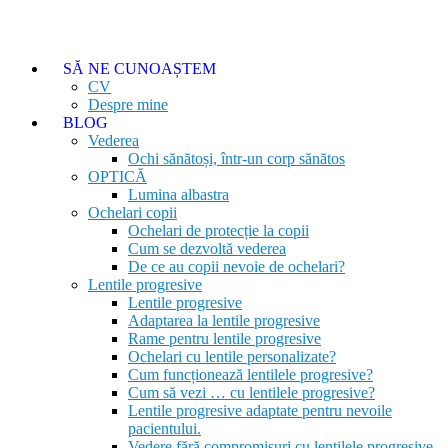
SĂ NE CUNOAȘTEM
CV
Despre mine
BLOG
Vederea
Ochi sănătoși, într-un corp sănătos
OPTICĂ
Lumina albastra
Ochelari copii
Ochelari de protecție la copii
Cum se dezvoltă vederea
De ce au copii nevoie de ochelari?
Lentile progresive
Lentile progresive
Adaptarea la lentile progresive
Rame pentru lentile progresive
Ochelari cu lentile personalizate?
Cum funcționează lentilele progresive?
Cum să vezi … cu lentilele progresive?
Lentile progresive adaptate pentru nevoile
pacientului.
Vedere fără compromisuri cu lentilele progresive