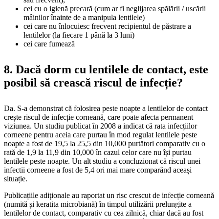
cei cu o igienă precară (cum ar fi neglijarea spălării / uscării
mâinilor înainte de a manipula lentilele)
cei care nu înlocuiesc frecvent recipientul de păstrare a
lentilelor (la fiecare 1 până la 3 luni)
cei care fumează
8. Dacă dorm cu lentilele de contact, este
posibil să crească riscul de infecție?
Da. S-a demonstrat că folosirea peste noapte a lentilelor de contact
crește riscul de infecție corneană, care poate afecta permanent
viziunea. Un studiu publicat în 2008 a indicat că rata infecțiilor
corneene pentru aceia care purtau în mod regulat lentilele peste
noapte a fost de 19,5 la 25,5 din 10,000 purtători comparativ cu o
rată de 1,9 la 11,9 din 10,000 în cazul celor care nu își purtau
lentilele peste noapte. Un alt studiu a concluzionat că riscul unei
infectii corneene a fost de 5,4 ori mai mare comparând aceași
situație.
Publicațiile adiționale au raportat un risc crescut de infecție corneană
(numită și keratita microbiană) în timpul utilizării prelungite a
lentilelor de contact, comparativ cu cea zilnică, chiar dacă au fost