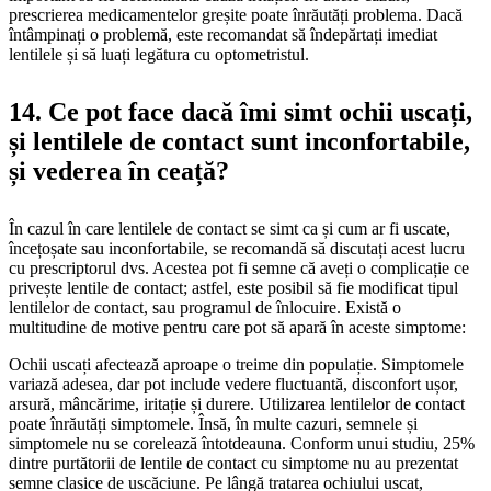
prescrierea medicamentelor greșite poate înrăutăți problema. Dacă
întâmpinați o problemă, este recomandat să îndepărtați imediat
lentilele și să luați legătura cu optometristul.
14. Ce pot face dacă îmi simt ochii uscați,
și lentilele de contact sunt inconfortabile,
și vederea în ceață?
În cazul în care lentilele de contact se simt ca și cum ar fi uscate,
încețoșate sau inconfortabile, se recomandă să discutați acest lucru
cu prescriptorul dvs. Acestea pot fi semne că aveți o complicație ce
privește lentile de contact; astfel, este posibil să fie modificat tipul
lentilelor de contact, sau programul de înlocuire. Există o
multitudine de motive pentru care pot să apară în aceste simptome:
Ochii uscați afectează aproape o treime din populație. Simptomele
variază adesea, dar pot include vedere fluctuantă, disconfort ușor,
arsură, mâncărime, iritație și durere. Utilizarea lentilelor de contact
poate înrăutăți simptomele. Însă, în multe cazuri, semnele și
simptomele nu se corelează întotdeauna. Conform unui studiu, 25%
dintre purtătorii de lentile de contact cu simptome nu au prezentat
semne clasice de uscăciune. Pe lângă tratarea ochiului uscat,