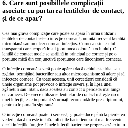
6. Care sunt posibillele complicații
asociate cu purtarea lentilelor de contact,
și de ce apar?
Cea mai gravă complicație care poate să apară în urma utilizării
lentilelor de contact este o infecție corneană, numită frecvent keratită
microbiană sau un ulcer cornean infecțios. Corneea este țesutul
transparent care acoperă irisul (porțiunea colorată a ochiului). O
lentilă de contact moale se sprijină în principal pe cornee și pe o
porțiune mică din conjunctivă (porțiunea care ănconjoară corneea).
O infecție corneană severă poate apărea dacă ochiul este iritat sau
zgâriat, permițând bacteriilor sau altor microorganisme să adere și să
infecteze corneea. Cu toate acestea, unii cercetători consideră că
unele organisme pot provoca o infecție severă și în lipsa unei
zgârieturi sau iritații, dacă acestea au contact o perioadă mai lungă
cu corneea. Deoarece utilizarea lentilelor de contact mărește riscul
unei infecții, este important să urmați recomandările prescriptorului,
pentru a le purta în siguranță.
O infecție corneană poate fi serioasă, și poate duce până la pierderea
vederii, dacă nu este tratată. Infecțiile bacteriene sunt mai frecvente
decât infecțiile fungice. Unele infecții bacteriene progresează extrem