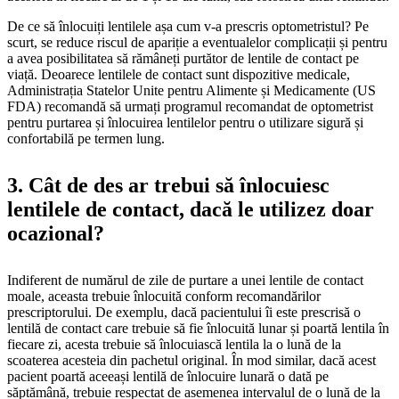
De ce să înlocuiți lentilele așa cum v-a prescris optometristul? Pe
scurt, se reduce riscul de apariție a eventualelor complicații și pentru
a avea posibilitatea să rămâneți purtător de lentile de contact pe
viață. Deoarece lentilele de contact sunt dispozitive medicale,
Administrația Statelor Unite pentru Alimente și Medicamente (US
FDA) recomandă să urmați programul recomandat de optometrist
pentru purtarea și înlocuirea lentilelor pentru o utilizare sigură și
confortabilă pe termen lung.
3. Cât de des ar trebui să înlocuiesc
lentilele de contact, dacă le utilizez doar
ocazional?
Indiferent de numărul de zile de purtare a unei lentile de contact
moale, aceasta trebuie înlocuită conform recomandărilor
prescriptorului. De exemplu, dacă pacientului îi este prescrisă o
lentilă de contact care trebuie să fie înlocuită lunar și poartă lentila în
fiecare zi, acesta trebuie să înlocuiască lentila la o lună de la
scoaterea acesteia din pachetul original. În mod similar, dacă acest
pacient poartă aceeași lentilă de înlocuire lunară o dată pe
săptămână, trebuie respectat de asemenea intervalul de o lună de la