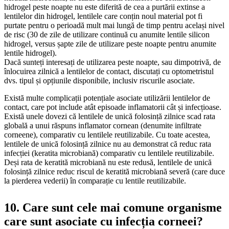
hidrogel peste noapte nu este diferită de cea a purtării extinse a
lentilelor din hidrogel, lentilele care conțin noul material pot fi
purtate pentru o perioadă mult mai lungă de timp pentru același nivel
de risc (30 de zile de utilizare continuă cu anumite lentile silicon
hidrogel, versus șapte zile de utilizare peste noapte pentru anumite
lentile hidrogel).
Dacă sunteți interesați de utilizarea peste noapte, sau dimpotrivă, de
înlocuirea zilnică a lentilelor de contact, discutați cu optometristul
dvs. tipul și opțiunile disponibile, inclusiv riscurile asociate.
Există multe complicații potențiale asociate utilizării lentilelor de
contact, care pot include atât episoade inflamatorii cât și infecțioase.
Există unele dovezi că lentilele de unică folosință zilnice scad rata
globală a unui răspuns inflamator cornean (denumite infiltrate
corneene), comparativ cu lentilele reutilizabile. Cu toate acestea,
lentilele de unică folosință zilnice nu au demonstrat că reduc rata
infecției (keratita microbiană) comparativ cu lentilele reutilizabile.
Deși rata de keratită microbiană nu este redusă, lentilele de unică
folosință zilnice reduc riscul de keratită microbiană severă (care duce
la pierderea vederii) în comparație cu lentile reutilizabile.
10. Care sunt cele mai comune organisme
care sunt asociate cu infecția corneei?