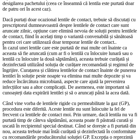
desigilarea pachetului (ceea ce înseamnă că lentila este purtată doar
de patru ori în acest caz).
Dacă purtați doar ocazional lentile de contact, trebuie să discutați cu
prescriptorul dumneavoastră despre lentilele de contact care sunt
aruncate zilnic, opțiune care elimină nevoia de soluții pentru lentilele
de contact, fiind în acelați timp o variantă convenabilă și sănătoasă
pentru cei care utilizează doar temporar lentile de contact..
În cazul unei lentile care este purtată de mai multe ori înainte ca
aceasta să fie aruncată (cum ar fi o lentilă cu înlocuire lunară sau o
lentilă cu înlocuire la două săptămâni), aceasta trebuie curățată și
dezinfectată utilizând soluția de curățare recomandată și regimul de
îngrijire. Curațarea și clătirea lentilelor de contact înainte de punerea
lentilei în soluție peste noapte va elimina mai multe depozite și va
reduce încărcătura microbiană, aspecte care ajută la prevenirea
infecțiilor sau a altor complicații. De asemenea, este important să
cunoașteți data expirării lentilei și să o aruncați până la acea dată.
Când vine vorba de lentilele rigide cu permeabilitate la gaz (GP),
procedura este diferită. Aceste lentile nu sunt înlocuite la fel de
frecvent ca lentilele de contact moi. Prin urmare, dacă lentila nu va fi
purtată timp de câteva săptămâni, aceasta poate fi păstrată curată și
uscată în recipientul special destinat. Când se dorește a fi purtată din
nou, aceasta trebuie mai întâi curățată și dezinfectată în conformitate
cu recomandările producătorului soluției GP. Excepția o reprezintă