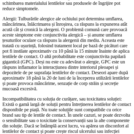
schimbarea materialului lentilelor sau produsele de îngrijire pot
reduce simptomele.
Alergii: Tulburările alergice ale ochiului pot determina umflarea,
mâncărimea, înlăcrimarea și înroșirea, ca răspuns la expunerea atât
acută cât și cronică la alergeni. O problemă comună care provoacă
aceste simptome este conjunctivita alergică – și anume umflarea
țesuturilor oculare ca răspuns la alergenii din mediu. Aceasta este
tratată cu ușurință, folosind tratament local pe bază de picături care
pot fi instilate aproximativ cu 10 până la 15 minute înainte de aplica
lentilele de contact. O altă probabilitate este conjunctivita papilară
gigantică (GPC). Deși nu este cu adevărat o alergie, GPC este un
răspuns inflamator la interacțiunea dintre interiorul pleoapei și
depozitele de pe suprafața lentilelor de contact. Deseori apare după
aproximativ 18 până la 20 de luni de la începerea utilizării lentilelor
și poate provoca mâncărime, senzație de corp străin și secreție
mucoasă excesivă.
Incompatibilitatea cu soluția de curățare, sau toxicitatea soluției:
Există o gamă largă de soluții pentru întreținerea lentilelor de contact
disponibile pe piață. Nu toate soluțiile sunt compatibile cu orice
brand sau tip de lentile de contact. În unele cazuri, se poate dezvolta
o sensibilitate sau o toxicitate la conservanții sau la alte componente
din soluție. Dacă se întâmplă acest lucru, va apărea un disconfort al
lentilelor de contact și poate crește riscul ulcerului sau infecției