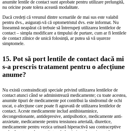
anumite lentile de contact sunt aprobate pentru utilizare prelungită,
nu oricine poate tolera această modalitate.
Dacă credeți că vreunul dintre scenariile de mai sus este valabil
pentru dvs., asigurați-vă că optometristul dvs. este informat. Nu
înseamnă neapărat că trebuie să întrerupeți utilizarea lentilelor de
contact – simpla modificare a timpului de purtare, cum ar fi lentilele
de contact zilnice de unică folosință, ar putea să vă ușureze
simptomele.
15. Pot să port lentile de contact dacă mi
s-a prescris tratament pentru o afecțiune
anume?
Nu există contraindicații speciale privind utilizarea lentilelor de
contact atunci când se administrează medicamente; cu toate acestea,
anumite tipuri de medicamente pot contribui la sindromul de ochi
uscat, o afecțiune care poate fi agravată de utilizarea lentilelor de
contact. Aceste medicamente includ antihistaminice,
decongestionante, antidepresive, antipsihotice, medicamente anti-
anxietate, medicamente pentru tensiunea arterială, diuretice,
medicamente pentru vezica urinară hiperactivă sau contraceptive