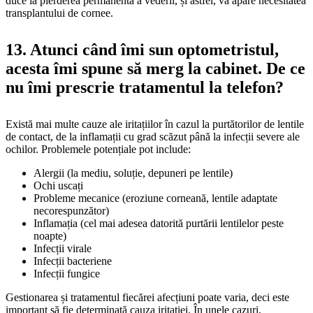
duce la pierderea permanentă a vederii, și astfel, va apare necesitatea
transplantului de cornee.
13. Atunci când îmi sun optometristul,
acesta îmi spune să merg la cabinet. De ce
nu îmi prescrie tratamentul la telefon?
Există mai multe cauze ale iritațiilor în cazul la purtătorilor de lentile
de contact, de la inflamații cu grad scăzut până la infecții severe ale
ochilor. Problemele potențiale pot include:
Alergii (la mediu, soluție, depuneri pe lentile)
Ochi uscați
Probleme mecanice (eroziune corneană, lentile adaptate
necorespunzător)
Inflamația (cel mai adesea datorită purtării lentilelor peste
noapte)
Infecții virale
Infecții bacteriene
Infecții fungice
Gestionarea și tratamentul fiecărei afecțiuni poate varia, deci este
important să fie determinată cauza iritației. În unele cazuri,