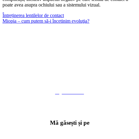
poate avea asupra ochiului sau a sistemului vizual.
Întreținerea lentilelor de contact
Miopia – cum putem să-i încetinim evoluţia?
DESPRE MINE
Gyuri Bodi
Optometrist & Ortokeratologist
Mă găsești și pe