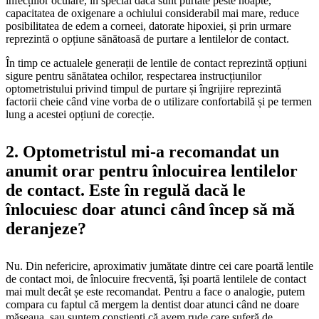
infecțiilor oculare, în special dacă sunt purtate peste noapte,
capacitatea de oxigenare a ochiului considerabil mai mare, reduce
posibilitatea de edem a corneei, datorate hipoxiei, și prin urmare
reprezintă o opțiune sănătoasă de purtare a lentilelor de contact.
În timp ce actualele generații de lentile de contact reprezintă opțiuni
sigure pentru sănătatea ochilor, respectarea instrucțiunilor
optometristului privind timpul de purtare și îngrijire reprezintă
factorii cheie când vine vorba de o utilizare confortabilă și pe termen
lung a acestei opțiuni de corecție.
2. Optometristul mi-a recomandat un
anumit orar pentru înlocuirea lentilelor
de contact. Este în regulă dacă le
înlocuiesc doar atunci când încep să mă
deranjeze?
Nu. Din nefericire, aproximativ jumătate dintre cei care poartă lentile
de contact moi, de înlocuire frecventă, își poartă lentilele de contact
mai mult decât șe este recomandat. Pentru a face o analogie, putem
compara cu faptul că mergem la dentist doar atunci când ne doare
măseaua, sau suntem conștienți că avem rude care suferă de