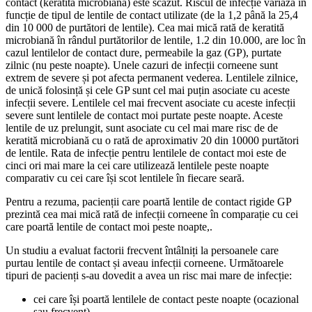
contact (keratita microbiană) este scăzut. Riscul de infecție variază în
funcție de tipul de lentile de contact utilizate (de la 1,2 până la 25,4
din 10 000 de purtători de lentile). Cea mai mică rată de keratită
microbiană în rândul purtătorilor de lentile, 1.2 din 10.000, are loc în
cazul lentilelor de contact dure, permeabile la gaz (GP), purtate
zilnic (nu peste noapte). Unele cazuri de infecții corneene sunt
extrem de severe și pot afecta permanent vederea. Lentilele zilnice,
de unică folosință și cele GP sunt cel mai puțin asociate cu aceste
infecții severe. Lentilele cel mai frecvent asociate cu aceste infecții
severe sunt lentilele de contact moi purtate peste noapte. Aceste
lentile de uz prelungit, sunt asociate cu cel mai mare risc de de
keratită microbiană cu o rată de aproximativ 20 din 10000 purtători
de lentile. Rata de infecție pentru lentilele de contact moi este de
cinci ori mai mare la cei care utilizează lentilele peste noapte
comparativ cu cei care își scot lentilele în fiecare seară.
Pentru a rezuma, pacienții care poartă lentile de contact rigide GP
prezintă cea mai mică rată de infecții corneene în comparație cu cei
care poartă lentile de contact moi peste noapte,.
Un studiu a evaluat factorii frecvent întâlniți la persoanele care
purtau lentile de contact și aveau infecții corneene. Următoarele
tipuri de pacienți s-au dovedit a avea un risc mai mare de infecție:
cei care își poartă lentilele de contact peste noapte (ocazional
sau frecvent),