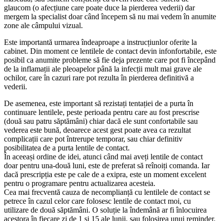
glaucom (o afecțiune care poate duce la pierderea vederii) dar
mergem la specialist doar când începem să nu mai vedem în anumite
zone ale câmpului vizual.
Este importantă urmarea îndeaproape a instrucțiunlor oferite la
cabinet. Din moment ce lentilele de contact devin infonfortabile, este
posibil ca anumite probleme să fie deja prezente care pot fi începând
de la inflamații ale pleoapelor până la infecții mult mai grave ale
ochilor, care în cazuri rare pot rezulta în pierderea definitivă a
vederii.
De asemenea, este important să rezistați tentației de a purta în
continuare lentilele, peste perioada pentru care au fost prescrise
(două sau patru săptămâni) chiar dacă ele sunt confortabile sau
vederea este bună, deoarece acest gest poate avea ca rezultat
complicații care pot întrerupe temporar, sau chiar definitiv
posibilitatea de a purta lentile de contact.
În aceeași ordine de idei, atunci când mai aveți lentile de contact
doar pentru una-două luni, este de preferat să reînoiți comanda. Iar
dacă prescripția este pe cale de a exipra, este un moment excelent
pentru o programare pentru actualizarea acesteia.
Cea mai frecventă cauza de necomplianță cu lentilele de contact se
petrece în cazul celor care folosesc lentile de contact moi, cu
utilizare de două săptămâni. O soluție la îndemână ar fi înlocuirea
acestora în fiecare zi de 1 și 15 ale lunii, sau folosirea unui reminder.