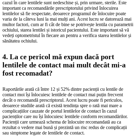
cazul în care lentilele sunt nedeschise și, prin urmare, sterile. Este
important ca recomandările prescriptorului privind înlocuirea
lentilelor să fie respectate, deoarece programul de înlocuire poate
varia de la câteva luni la mai mulți ani. Acest lucru se datorează mai
multor factori, cum ar fi cât de bine se potrivește lentila cu parametrii
ochiului, starea lentilei și istoricul pacientului. Este important să vă
vedeți optometristul în fiecare an pentru a verifica starea lentilelor și
sănătatea ochiului.
4. La ce pericol mă expun dacă port
lentilele de contact mai mult decât mi-a
fost recomadat?
Raportările arată că între 12 și 52% dintre pacienții cu lentile de
contact moi își înlocuiesc lentilele de contact mai puțin frecvent
decât o recomandă prescriptorul. Acest lucru poate fi periculos,
deoarece studiile arată că există tendința spre o rată mai mare a
complicațiilor cauzate de portul lentilelor de contact în cazul
pacienților care nu își înlocuiesc lentilele conform recomandărilor.
Pacienții care urmează schema de înlocuire recomandată au ca
rezultat o vedere mai bună și prezintă un risc redus de complicații
sau simptome legate de lentilele de contact.