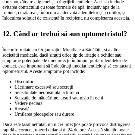
corespunzătoare a igienei și a îngrijirii lentilelor. Aceasta include
evitarea contactului cu toate formele de apă, inclusiv apa de la
robinet, curățarea și înlocuirea adecvată a lentilelor și a cutiilor, și
înlocuirea soluției de existentă în recipient, nu completarea acesteia.
12. Când ar trebui să sun optometristul?
În conformitate cu Organizației Mondiale a Sănătății, și a altor
societății medicale, dacă simțiți orice tip de iritație a ochilor sau
simptome potențiale ale unei infecții în timpul purtării lentilelor de
contact, este important să îndepărtați imediat lentilele și să contactați
optometristul. Aceste simptome pot include:
Disconfort
Lăcrimare excesivă sau secreții
Sensibilitate neobișnuită la lumină
Senzație de mâncărime, arsuri sau nisip în ochi
Vedere neclară
Roşeaţă
Umflarea pleoapelor sau durere
Dacă este lăsat netratat, un ulcer infecțios poate provoca distrugerea
rapidă a corneei, uneori chiar și în 24 de ore. Această situație poate