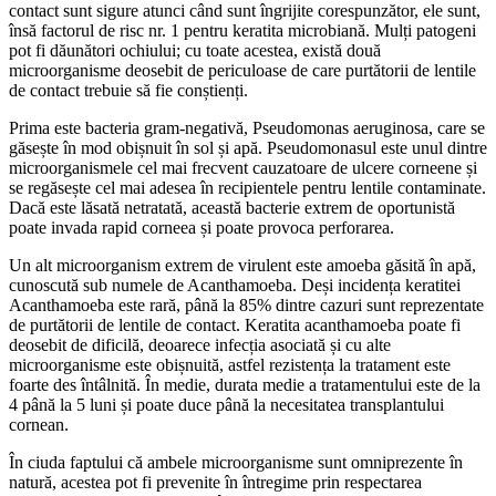
contact sunt sigure atunci când sunt îngrijite corespunzător, ele sunt,
însă factorul de risc nr. 1 pentru keratita microbiană. Mulți patogeni
pot fi dăunători ochiului; cu toate acestea, există două
microorganisme deosebit de periculoase de care purtătorii de lentile
de contact trebuie să fie conștienți.
Prima este bacteria gram-negativă, Pseudomonas aeruginosa, care se
găsește în mod obișnuit în sol și apă. Pseudomonasul este unul dintre
microorganismele cel mai frecvent cauzatoare de ulcere corneene și
se regăsește cel mai adesea în recipientele pentru lentile contaminate.
Dacă este lăsată netratată, această bacterie extrem de oportunistă
poate invada rapid corneea și poate provoca perforarea.
Un alt microorganism extrem de virulent este amoeba găsită în apă,
cunoscută sub numele de Acanthamoeba. Deși incidența keratitei
Acanthamoeba este rară, până la 85% dintre cazuri sunt reprezentate
de purtătorii de lentile de contact. Keratita acanthamoeba poate fi
deosebit de dificilă, deoarece infecția asociată și cu alte
microorganisme este obișnuită, astfel rezistența la tratament este
foarte des întâlnită. În medie, durata medie a tratamentului este de la
4 până la 5 luni și poate duce până la necesitatea transplantului
cornean.
În ciuda faptului că ambele microorganisme sunt omniprezente în
natură, acestea pot fi prevenite în întregime prin respectarea