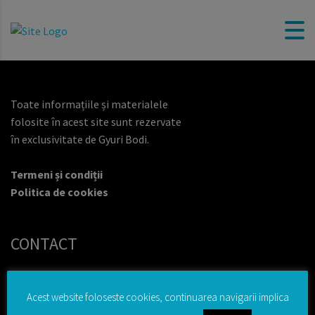
Toate informațiile și materialele
folosite în acest site sunt rezervate
în exclusivitate de Gyuri Bodi.
Termeni și condiții
Politica de cookies
CONTACT
B-dul 15 Noiembrie nr. 69, Brașov
Acest website foloseste cookies, continuarea navigarii implica
+40 722 430 920