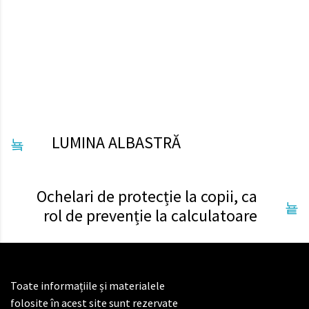
ochiului, fiind importantă monitorizarea acestora.
Faceți miscare pentru sănătatea ochilor voștri!
LUMINA ALBASTRĂ
Ochelari de protecție la copii, ca
rol de prevenție la calculatoare
Toate informațiile și materialele
folosite în acest site sunt rezervate