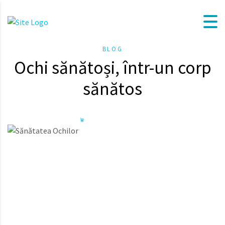
BLOG
Ochi sănătoși, într-un corp
sănătos
Cu toții știm că mișcarea este benefică pentru noi,
pentru a ne menține în formă, pentru o siluetă de
invidiat, dar mai ales pentru starea de bine creată și
sănătatea noastră. Este important de știut însă că
mișcarea influențează și sănătatea ochilor.