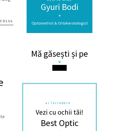
Gyuri Bodi
ICOLUL
Optometrist & Ortokeratologist
Mă găsești și pe
e
ai încredere .
Vezi cu ochii tăi!
ate
Best Optic