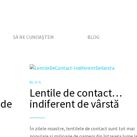
SĂ NE CUNOAȘTEM
BLOG
BLOG
Lentile de contact…
 de
indiferent de vârstă
În zilele noastre, lentilele de contact sunt tot mai
populare și milioane de oameni din întreaga lume l