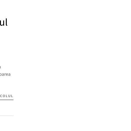
ul
n
goarea
ICOLUL