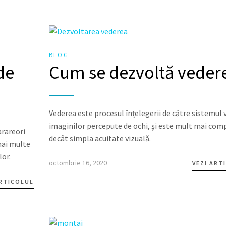
BLOG
de
Cum se dezvoltă veder
Vederea este procesul înțelegerii de către sistemul v
imaginilor percepute de ochi, și este mult mai com
arareori
decât simpla acuitate vizuală.
mai multe
lor.
octombrie 16, 2020
VEZI ART
ARTICOLUL