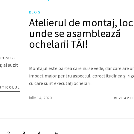
BLOG
Atelierul de montaj, loc
unde se asamblează
ochelarii TĂI!
derea ta
, ai auzit
Montajul este partea care nu se vede, dar care are u
.
impact major pentru aspectul, corectitudinea și ri
cu care sunt executați ochelarii.
ARTICOLUL
iulie 14, 2020
VEZI ART
2
3
4