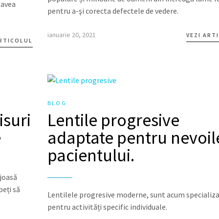
 avea
pentru a-şi corecta defectele de vedere.
ianuarie 20, 2021
VEZI ART
ARTICOLUL
BLOG
suri
Lentile progresive
e
adaptate pentru nevoil
pacientului.
ajoasă
peți să
Lentilele progresive moderne, sunt acum specializ
pentru activități specific individuale.