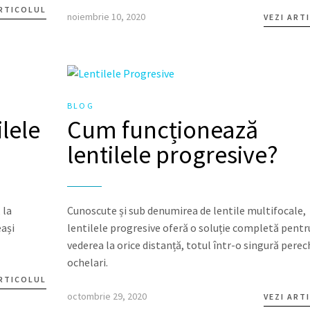
ARTICOLUL
noiembrie 10, 2020
VEZI ART
BLOG
lele
Cum funcționează
lentilele progresive?
 la
Cunoscute și sub denumirea de lentile multifocale,
eași
lentilele progresive oferă o soluție completă pentr
vederea la orice distanță, totul într-o singură perec
ochelari.
ARTICOLUL
octombrie 29, 2020
VEZI ART