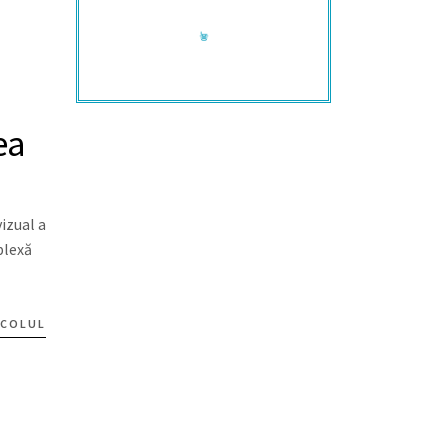
Contactează-mă!
+40 722 430 920
ea
izual a
plexă
ICOLUL