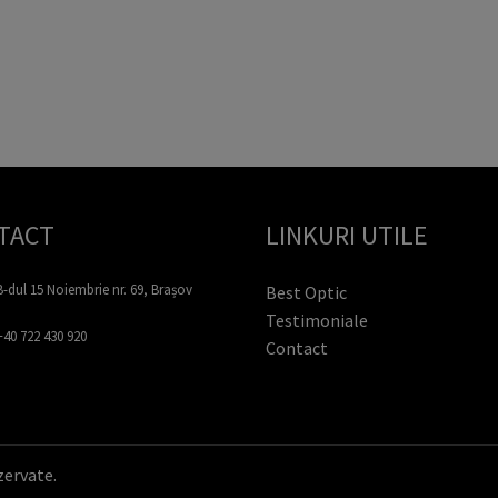
TACT
LINKURI UTILE
B-dul 15 Noiembrie nr. 69, Brașov
Best Optic
Testimoniale
+40 722 430 920
Contact
zervate.