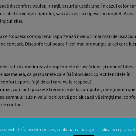
 disconfort ocular, iritații, arsuri și uscăciune. În cazul celor ca
ri ale frecvenței clipitului, sau că aceștia clipesc incomplet. Aceșt
șitul zilei.
p ce folosesc computerul raportează niveluri mai mari de uscăciun
e de contact. Disconfortul poate fi cel mai pronunțat la cei care lu
demonstrat că ameliorează simptomele de uscăciune și îmbunătățeșt
e asemenea, că persoanele care își înlocuiesc corect lentilele în
confort sporit față de cei care nu le respectă.
onomie, cum ar fi pauzele frecvente de la computer, menținerea une
ea ecranului sub nivelul ochilor vă pot ajuta să vă simțiți mai confo
e de contact
cest website foloseste cookies, continuarea navigarii implica acceptarea lo