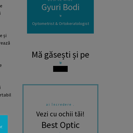
Gyuri Bodi
re
i
Optometrist & Ortokeratologist
e și
crează
Mă găsești și pe
e
i
rtabil
ai încredere .
Vezi cu ochii tăi!
Best Optic
r.