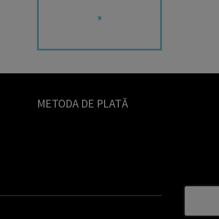
Contactează-mă!
+40 722 430 920
METODA DE PLATĂ