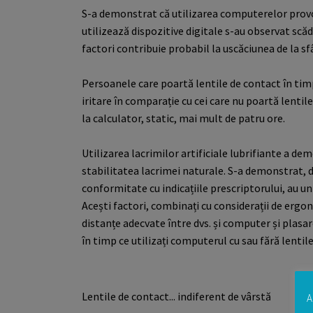
S-a demonstrat că utilizarea computerelor provoacă
utilizează dispozitive digitale s-au observat scăde
factori contribuie probabil la uscăciunea de la sfâr
Persoanele care poartă
lentile de contact
în tim
iritare în comparație cu cei care nu poartă lentil
la calculator, static, mai mult de patru ore.
Utilizarea lacrimilor artificiale lubrifiante a 
stabilitatea lacrimei naturale. S-a demonstrat, d
conformitate cu indicațiile prescriptorului, au un 
Acești factori, combinați cu considerații de erg
distanțe adecvate între dvs. și computer și plasar
în timp ce utilizați computerul cu sau fără lentil
Lentile de contact... indiferent de vârstă
A