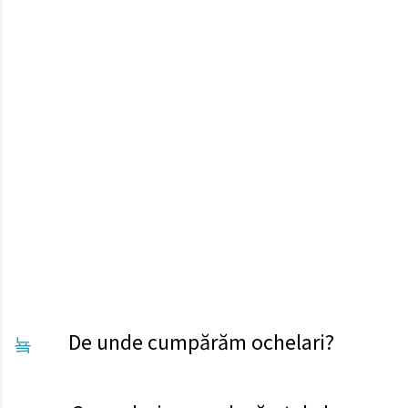
ochilor raportat la rama aleasă și de activitatea pe care o
desfășurați.
Personalizarea de lentile progresive poate răspunde unor
cerințe specifice, cum ar fi conducerea auto sau multe ore în
fața calculatorului.
Gyuri Bodi
Vezi cu mine
De unde cumpărăm ochelari?