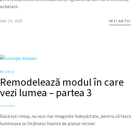
ochelarii.
iulie 14, 2020
VEZI ARTI
MIOPIE
Remodelează modul în care
vezi lumea – partea 3
Dacã eşti miop, nu vezi clar imaginile îndepărtate, pentru că fasci
luminoase se întâlnesc înainte de planul retinei.