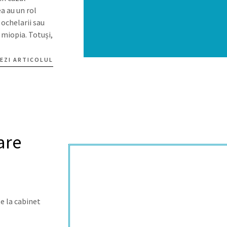
a au un rol
ochelarii sau
 miopia. Totuși,
EZI ARTICOLUL
are
e la cabinet