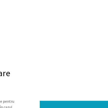
are
le pentru
în cazul