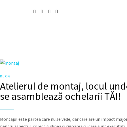
BLOG
Atelierul de montaj, locul und
se asamblează ochelarii TĂI!
Montajul este partea care nu se vede, dar care are un impact majo
pentru aspectul, corectitudinea și rigoarea cu care sunt executați