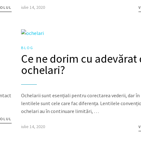
iulie 14, 2020
COLUL
V
BLOG
Ce ne dorim cu adevărat 
ochelari?
ontact
Ochelarii sunt esențiali pentru corectarea vederii, dar în
lentilele sunt cele care fac diferența. Lentilele convenți
ochelari au în continuare limitări, …
COLUL
iulie 14, 2020
V