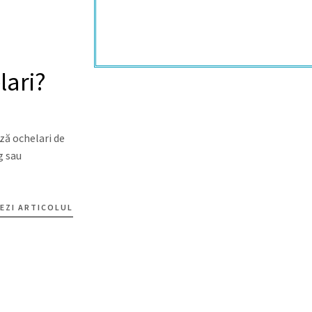
ari?
ză ochelari de
g sau
EZI ARTICOLUL