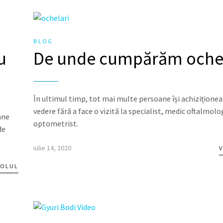
BLOG
u
De unde cumpărăm ochel
În ultimul timp, tot mai multe persoane își achiziționea
vedere fără a face o vizită la specialist, medic oftalmolo
ane
optometrist.
de
iulie 14, 2020
V
COLUL