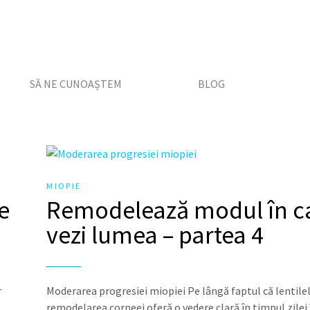
SĂ NE CUNOAȘTEM
BLOG
MIOPIE
e
Remodelează modul în c
vezi lumea – partea 4
r
Moderarea progresiei miopiei Pe lângă faptul că lentile
remodelarea corneei oferă o vedere clară în timpul zilei 