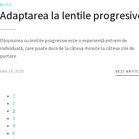
BLOG
Adaptarea la lentile progresiv
Obișnuirea cu lentile progresive este o experiență extrem de
individuală, care poate dura de la câteva minute la câteva zile de
purtare.
iulie 14, 2020
VEZI ARTI
1
2
3
4
5