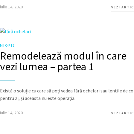
iulie 14, 2020
VEZI ARTI
MIOPIE
Remodelează modul în care
vezi lumea – partea 1
Există o soluție cu care să poți vedea fără ochelari sau lentile de c
pentru zi, și aceasta nu este operația.
iulie 14, 2020
VEZI ARTI