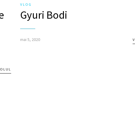
VLOG
e
Gyuri Bodi
mai 5, 2020
V
COLUL